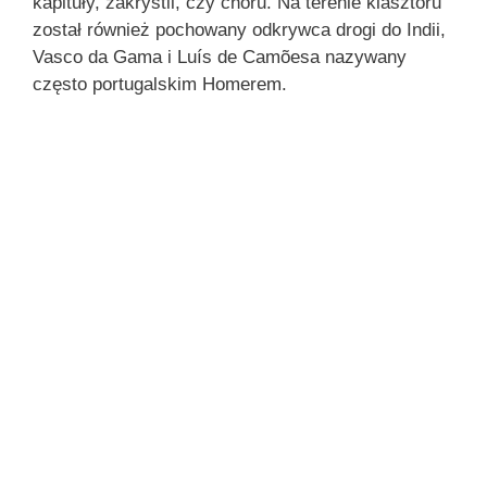
kapituły, zakrystii, czy chóru. Na terenie klasztoru
został również pochowany odkrywca drogi do Indii,
Vasco da Gama i Luís de Camõesa nazywany
często portugalskim Homerem.