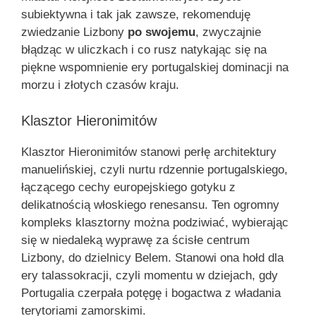
subiektywna i tak jak zawsze, rekomenduję
zwiedzanie Lizbony
po swojemu
, zwyczajnie
błądząc w uliczkach i co rusz natykając się na
piękne wspomnienie ery portugalskiej dominacji na
morzu i złotych czasów kraju.
Klasztor Hieronimitów
Klasztor Hieronimitów stanowi perłę architektury
manuelińskiej, czyli nurtu rdzennie portugalskiego,
łączącego cechy europejskiego gotyku z
delikatnością włoskiego renesansu. Ten ogromny
kompleks klasztorny można podziwiać, wybierając
się w niedaleką wyprawę za ścisłe centrum
Lizbony, do dzielnicy Belem. Stanowi ona hołd dla
ery talassokracji, czyli momentu w dziejach, gdy
Portugalia czerpała potęgę i bogactwa z władania
terytoriami zamorskimi.