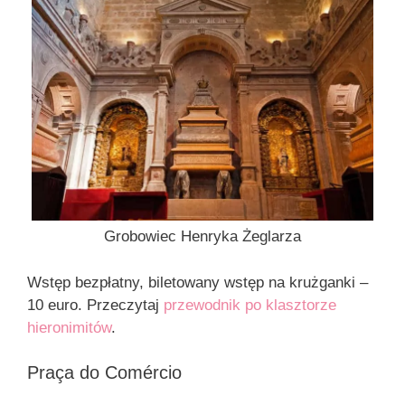
Grobowiec Henryka Żeglarza
Wstęp bezpłatny, biletowany wstęp na krużganki –
10 euro. Przeczytaj
przewodnik po klasztorze
hieronimitów
.
Praça do Comércio