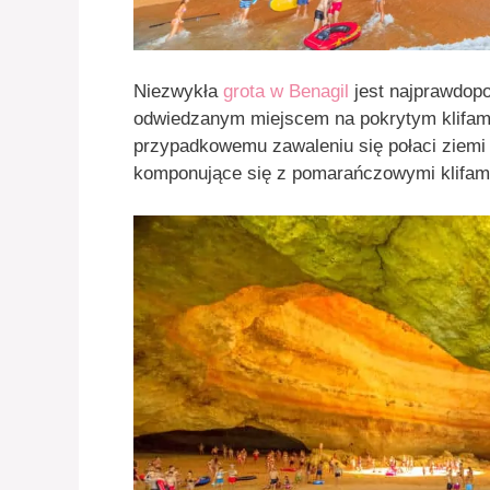
Niezwykła
grota w Benagil
jest najprawdopo
odwiedzanym miejscem na pokrytym klifami
przypadkowemu zawaleniu się połaci ziemi 
komponujące się z pomarańczowymi klifam