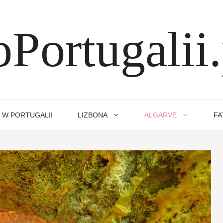
oPortugalii.
 W PORTUGALII
LIZBONA
ALGARVE
FA