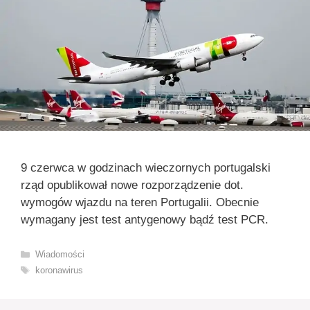
9 czerwca w godzinach wieczornych portugalski
rząd opublikował nowe rozporządzenie dot.
wymogów wjazdu na teren Portugalii. Obecnie
wymagany jest test antygenowy bądź test PCR.
Kategorie
Wiadomości
Tagi
koronawirus