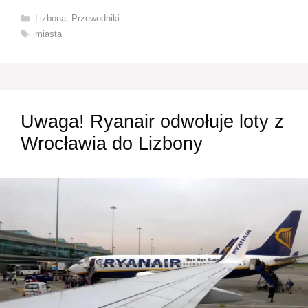
Kategorie
Lizbona
,
Przewodniki
Tagi
miasta
Uwaga! Ryanair odwołuje loty z
Wrocławia do Lizbony