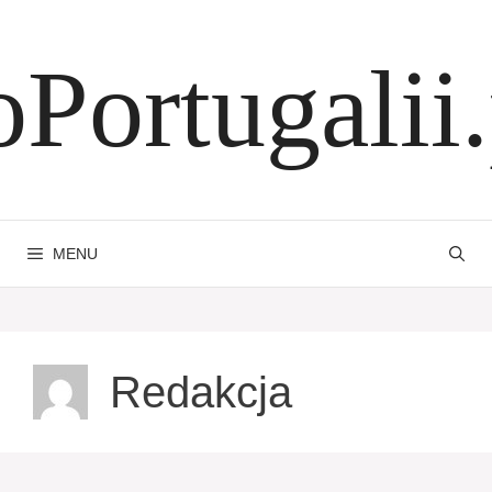
Przejdź
do
oPortugalii.
treści
MENU
Redakcja