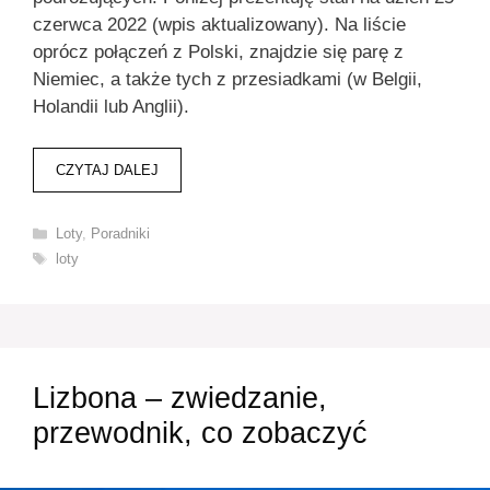
czerwca 2022 (wpis aktualizowany). Na liście
oprócz połączeń z Polski, znajdzie się parę z
Niemiec, a także tych z przesiadkami (w Belgii,
Holandii lub Anglii).
CZYTAJ DALEJ
Kategorie
Loty
,
Poradniki
Tagi
loty
Lizbona – zwiedzanie,
przewodnik, co zobaczyć