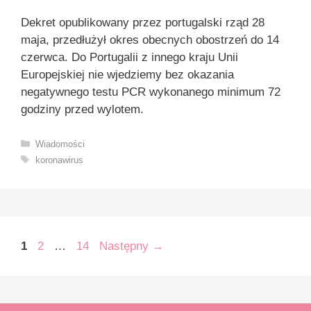
Dekret opublikowany przez portugalski rząd 28
maja, przedłużył okres obecnych obostrzeń do 14
czerwca. Do Portugalii z innego kraju Unii
Europejskiej nie wjedziemy bez okazania
negatywnego testu PCR wykonanego minimum 72
godziny przed wylotem.
Kategorie
Wiadomości
Tagi
koronawirus
Strona
Strona
Strona
1
2
…
14
Następny
→