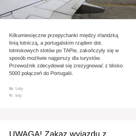
Kilkumiesięczne przepychanki między irlandzką
linią lotniczą, a portugalskim rządem dot.
lotniskowych slotów po TAPie, zakończyły się w
sposób możliwie najgorszy dla turystów.
Przewoźnik zdecydował się zrezygnować z blisko
5000 połączeń do Portugalii.
Kategorie
Loty
Tagi
loty
UWAGA! Zakaz wyjazdu z