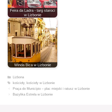
Feira da Ladra - targ staroci
w Lizbonie
Winda Bica w Lizbonie
Kategorie
Lizbona
Tagi
kościoły
,
kościoły w Lizbonie
Praça do Município – plac miejski i ratusz w Lizbonie
Bazylika Estrela w Lizbonie