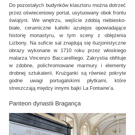
Do pozostałych budynków klasztoru można dotrzeć
przez oświeceniowy portal, usytuowany obok frontu
świątyni. We wnętrzu, wejście zdobią niebiesko-
białe, ceramiczne kafelki azulejos opowiadające
historię monastyru, w tym sceny z oblężenia
Lizbony. Na suficie sal znajdują się iluzjonistyczne
obrazy wykonane w 1710 roku przez włoskiego
malarza Vincenzo Baccarelliego. Zakrystia obfituje
w zdobne, polichromowane marmury i elementy
drobnej sztukaterii. Krużganki są również pokryte
godne uwagi portugalskimi płytkami, które
streszczają między innymi bajki La Fontaine’a.
Panteon dynastii Bragança