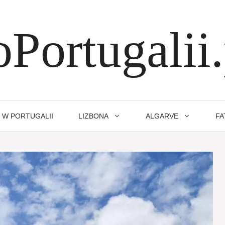
oPortugalii.
 W PORTUGALII
LIZBONA
ALGARVE
FA