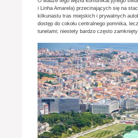
O wadze tego węzła komunikacyjnego świadc
i Linha Amarela) przecinających się na sta
kilkunastu tras miejskich i prywatnych au
dostęp do cokołu centralnego pomnika, lecz
tunelami; niestety bardzo często zamknięt