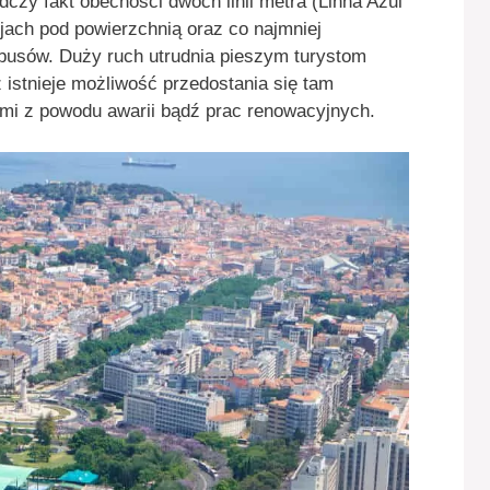
zy fakt obecności dwóch linii metra (Linha Azul
cjach pod powierzchnią oraz co najmniej
tobusów. Duży ruch utrudnia pieszym turystom
 istnieje możliwość przedostania się tam
ymi z powodu awarii bądź prac renowacyjnych.