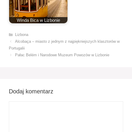
Winda Bica w Lizbonie
Kategorie
Lizbona
Alcobaça – miasto z jednym z najpiękniejszych klasztorów w
Portugalii
Pałac Belém i Narodowe Muzeum Powozów w Lizbonie
Dodaj komentarz
Komentarz