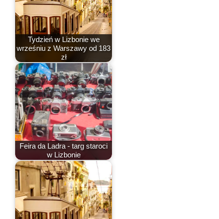
Tydzień w Lizbonie we
wrześniu z Warszawy od 183
zł
Feira da Ladra - targ staroci
w Lizbonie