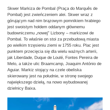
Skwer Markiza de Pombal (Praça do Marquês de
Pombal) jest zwieńczeniem alei. Skwer wraz z
górującym nad nim brązowym pomnikiem hrabiego
jest swoistym hołdem oddanym głównemu
budowniczemu „nowej” Lizbony – markizowi de
Pombal. To właśnie on stoi za przebudową miasta
po wielkim trzęsieniu ziemi w 1755 roku. Plac jest
punktem przecięcia się dla wielu ważnych arterii,
jak Liberdade, Duque de Loulé, Fontes Pereira de
Melo, a także ulic Braamcamp, Joaquim António de
Aguiar. Markiz stojący na czele obeliska
skierowany jest na południe, w stronę swojego
największego dziełą, na nowo wybudowanej
dzielnicy Baixa.