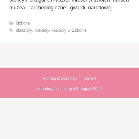
muzea – archeologiczne i gwardii narodowej.
Kategorie
Lizbona
Tagi
klasztory
,
kościoły
,
kościoły w Lizbonie
Polityka prywatności
Kontakt
doportugalii.pl - blog o Portugalii 2026