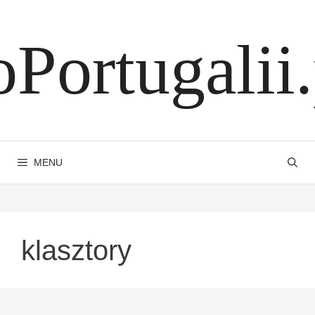
Przejdź
do
oPortugalii.
treści
MENU
klasztory