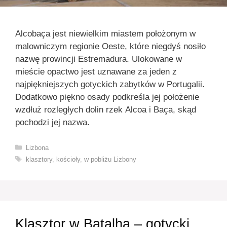
Alcobaça jest niewielkim miastem położonym w
malowniczym regionie Oeste, które niegdyś nosiło
nazwę prowincji Estremadura. Ulokowane w
mieście opactwo jest uznawane za jeden z
najpiękniejszych gotyckich zabytków w Portugalii.
Dodatkowo piękno osady podkreśla jej położenie
wzdłuż rozległych dolin rzek Alcoa i Baça, skąd
pochodzi jej nazwa.
Kategorie
Lizbona
Tagi
klasztory
,
kościoły
,
w pobliżu Lizbony
Klasztor w Batalha – gotycki