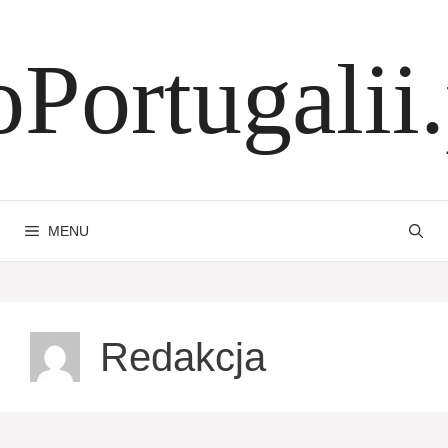
Przejdź
do
oPortugalii.
treści
MENU
Redakcja