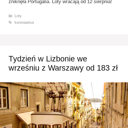
zniknęła Portugalia. Loty wracają od 12 sierpnia!
Kategorie
Loty
Tagi
koronawirus
Tydzień w Lizbonie we
wrześniu z Warszawy od 183 zł