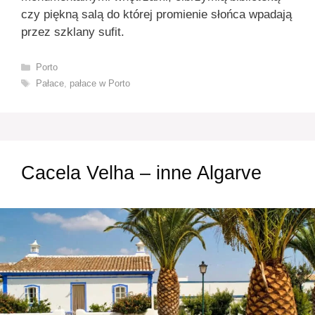
czy piękną salą do której promienie słońca wpadają
przez szklany sufit.
Kategorie
Porto
Tagi
Pałace
,
pałace w Porto
Cacela Velha – inne Algarve