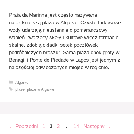
Praia da Marinha jest często nazywana
najpiękniejszą plażą w Algarve. Czyste turkusowe
wody uderzają nieustannie o pomarańczowy
wapień, tworzący skały i kultowe wręcz formacje
skalne, zdobią okładki setek pocztówek i
podróżniczych broszur. Sama plaża obok groty w
Benagil i Ponte de Piedade w Lagos jest jednym z
najczęściej odwiedzanych miejsc w regionie.
Kategorie
Algarve
Tagi
plaże
,
plaże w Algarve
Strona
Strona
Strona
Strona
←
Poprzedni
1
2
3
…
14
Następny
→