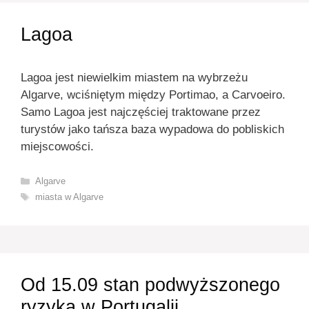
Lagoa
Lagoa jest niewielkim miastem na wybrzeżu
Algarve, wciśniętym między Portimao, a Carvoeiro.
Samo Lagoa jest najczęściej traktowane przez
turystów jako tańsza baza wypadowa do pobliskich
miejscowości.
Kategorie
Algarve
Tagi
miasta w Algarve
Od 15.09 stan podwyższonego
ryzyka w Portugalii