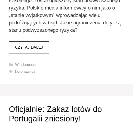
szkolnego, został ogłoszony stan podwyższonego
ryzyka. Polskie media informowały o nim jako o
„stanie wyjątkowym” wprowadzając wielu
podróżujących w błąd. Jakie ograniczenia dotyczą
stanu podwyższonego ryzyka?
CZYTAJ DALEJ
Kategorie
Wiadomości
Tagi
koronawirus
Oficjalnie: Zakaz lotów do
Portugalii zniesiony!