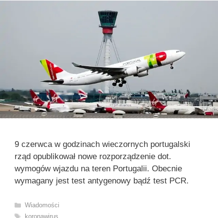
9 czerwca w godzinach wieczornych portugalski
rząd opublikował nowe rozporządzenie dot.
wymogów wjazdu na teren Portugalii. Obecnie
wymagany jest test antygenowy bądź test PCR.
Kategorie
Wiadomości
Tagi
koronawirus