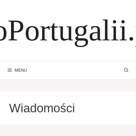
Przejdź
do
oPortugalii.
treści
MENU
Wiadomości