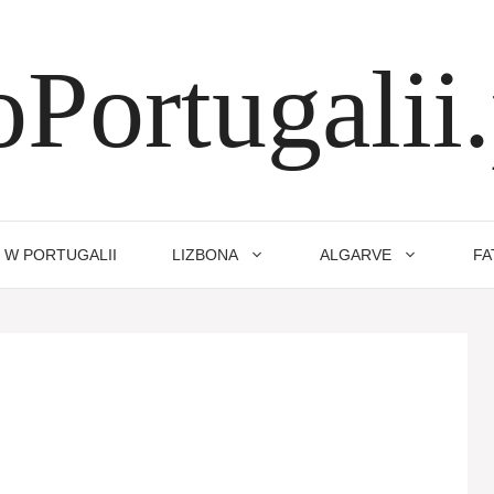
oPortugalii.
 W PORTUGALII
LIZBONA
ALGARVE
FA