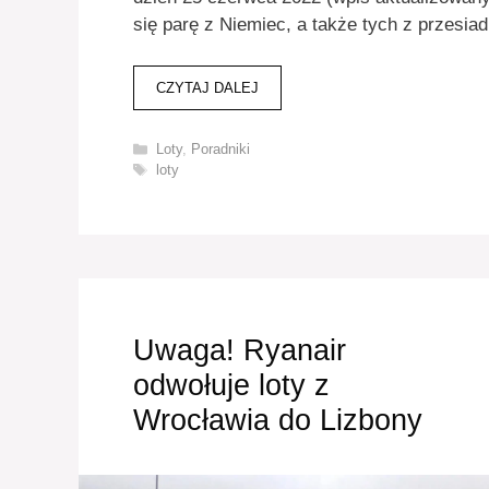
się parę z Niemiec, a także tych z przesiadk
CZYTAJ DALEJ
Kategorie
Loty
,
Poradniki
Tagi
loty
Uwaga! Ryanair
odwołuje loty z
Wrocławia do Lizbony