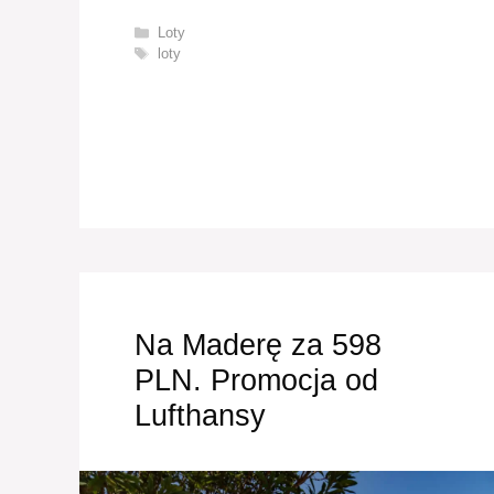
Kategorie
Loty
Tagi
loty
Na Maderę za 598
PLN. Promocja od
Lufthansy