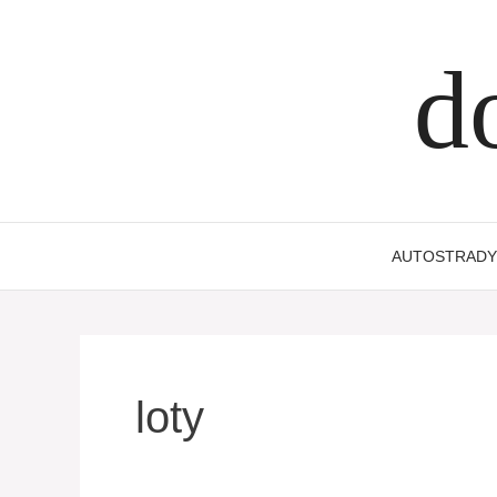
Przejdź
do
d
treści
AUTOSTRADY
loty