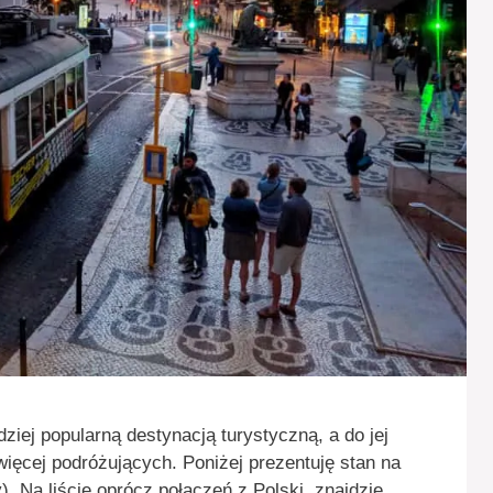
dziej popularną destynacją turystyczną, a do jej
ajwięcej podróżujących. Poniżej prezentuję stan na
. Na liście oprócz połączeń z Polski, znajdzie