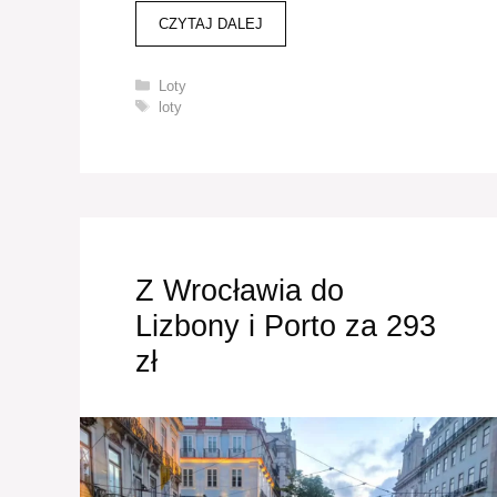
CZYTAJ DALEJ
Kategorie
Loty
Tagi
loty
Z Wrocławia do
Lizbony i Porto za 293
zł