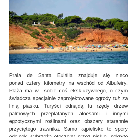
Praia de Santa Eulália znajduje się nieco
ponad cztery kilometry na wschód od Albufeiry.
Plaża ma w sobie coś ekskluzywnego, o czym
świadczą specjalnie zaprojektowane ogrody tuż za
linią piasku. Turyści odnajdą tu rzędy drzew
palmowych przeplatanych aloesami i innymi
egzotycznymi roślinami oraz obszary starannie
przyciętego trawnika. Samo kąpielisko to spory
odcinek wybrzeża otoczony przez niskie, pokryte