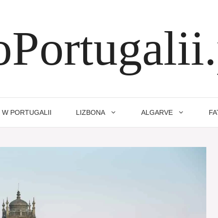
oPortugalii.
 W PORTUGALII
LIZBONA
ALGARVE
FA