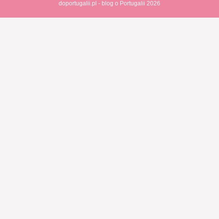
doportugalii.pl - blog o Portugalii 2026