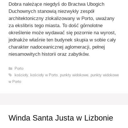
Dobra należące niegdyś do Bractwa Ubogich
Duchownych stanowią niezwykły zespół
architektoniczny zlokalizowany w Porto, uważany
za ekslibris tego miasta. To dość górnolotne
określenie może wydawać się pozornie na wyrost,
jednakże właśnie ten budynek skupia w sobie cały
charakter nadoceanicznej aglomeracji, pełnej
niesamowitych historii oraz zabytków.
Kategorie
Porto
Tagi
kościoły
,
kościoły w Porto
,
punkty widokowe
,
punkty widokowe
w Porto
Winda Santa Justa w Lizbonie