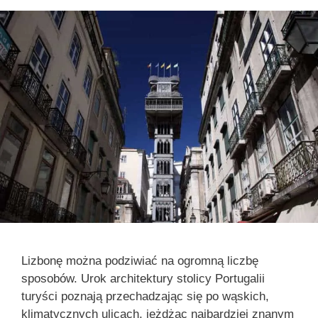
Lizbonę można podziwiać na ogromną liczbę
sposobów. Urok architektury stolicy Portugalii
turyści poznają przechadzając się po wąskich,
klimatycznych ulicach, jeżdżąc najbardziej znanym