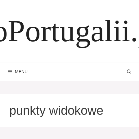
Przejdź
do
oPortugalii.
treści
MENU
punkty widokowe