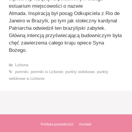
estuarium miejscowości o nazwie
Almada. Inspiracją był posąg Odkupiciela z Rio de
Janeiro w Brazylii, po tym jak stołeczny kardynał
Patriarcha odwiedził ten brazylijski zabytek.
Główną intencją przyświecającą budowniczym była
chęć zawierzenia całego kraju opiece Syna
Bożego.
Kategorie
Lizbona
Tagi
pomniki
,
pomniki w Lizbonie
,
punkty widokowe
,
punkty
widokowe w Lizbonie
Polityka prywatności
Kontakt