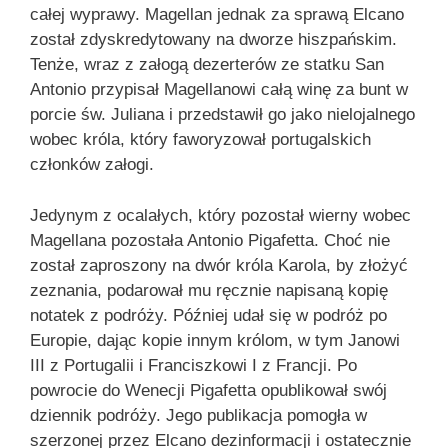
całej wyprawy. Magellan jednak za sprawą Elcano
został zdyskredytowany na dworze hiszpańskim.
Tenże, wraz z załogą dezerterów ze statku San
Antonio przypisał Magellanowi całą winę za bunt w
porcie św. Juliana i przedstawił go jako nielojalnego
wobec króla, który faworyzował portugalskich
członków załogi.
Jedynym z ocalałych, który pozostał wierny wobec
Magellana pozostała Antonio Pigafetta. Choć nie
został zaproszony na dwór króla Karola, by złożyć
zeznania, podarował mu ręcznie napisaną kopię
notatek z podróży. Później udał się w podróż po
Europie, dając kopie innym królom, w tym Janowi
III z Portugalii i Franciszkowi I z Francji. Po
powrocie do Wenecji Pigafetta opublikował swój
dziennik podróży. Jego publikacja pomogła w
szerzonej przez Elcano dezinformacji i ostatecznie