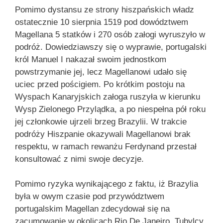
Pomimo dystansu ze strony hiszpańskich władz
ostatecznie 10 sierpnia 1519 pod dowództwem
Magellana 5 statków i 270 osób załogi wyruszyło w
podróż. Dowiedziawszy się o wyprawie, portugalski
król Manuel I nakazał swoim jednostkom
powstrzymanie jej, lecz Magellanowi udało się
uciec przed pościgiem. Po krótkim postoju na
Wyspach Kanaryjskich załoga ruszyła w kierunku
Wysp Zielonego Przylądka, a po niespełna pół roku
jej członkowie ujrzeli brzeg Brazylii. W trakcie
podróży Hiszpanie okazywali Magellanowi brak
respektu, w ramach rewanżu Ferdynand przestał
konsultować z nimi swoje decyzje.
Pomimo ryzyka wynikającego z faktu, iż Brazylia
była w owym czasie pod przywództwem
portugalskim Magellan zdecydował się na
zacumowanie w okolicach Rio De Janeiro. Tubylcy