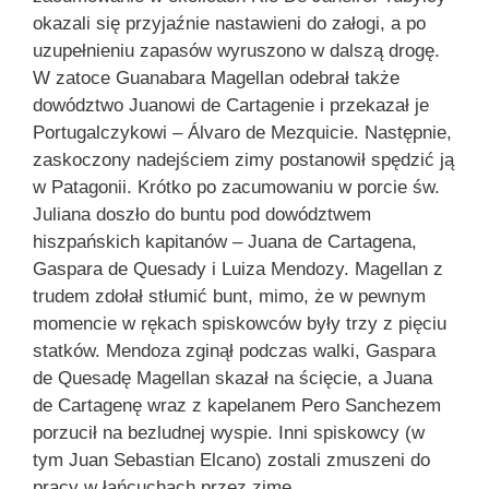
okazali się przyjaźnie nastawieni do załogi, a po
uzupełnieniu zapasów wyruszono w dalszą drogę.
W zatoce Guanabara Magellan odebrał także
dowództwo Juanowi de Cartagenie i przekazał je
Portugalczykowi – Álvaro de Mezquicie. Następnie,
zaskoczony nadejściem zimy postanowił spędzić ją
w Patagonii. Krótko po zacumowaniu w porcie św.
Juliana doszło do buntu pod dowództwem
hiszpańskich kapitanów – Juana de Cartagena,
Gaspara de Quesady i Luiza Mendozy. Magellan z
trudem zdołał stłumić bunt, mimo, że w pewnym
momencie w rękach spiskowców były trzy z pięciu
statków. Mendoza zginął podczas walki, Gaspara
de Quesadę Magellan skazał na ścięcie, a Juana
de Cartagenę wraz z kapelanem Pero Sanchezem
porzucił na bezludnej wyspie. Inni spiskowcy (w
tym Juan Sebastian Elcano) zostali zmuszeni do
pracy w łańcuchach przez zimę.