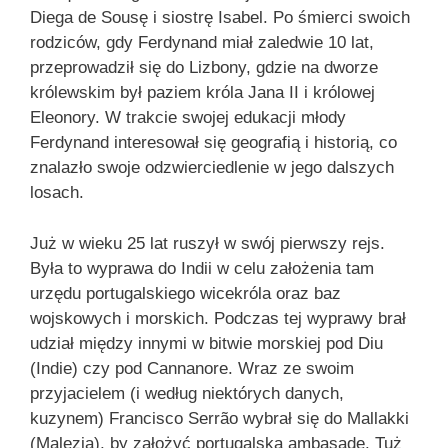
Diega de Sousę i siostrę Isabel. Po śmierci swoich
rodziców, gdy Ferdynand miał zaledwie 10 lat,
przeprowadził się do Lizbony, gdzie na dworze
królewskim był paziem króla Jana II i królowej
Eleonory. W trakcie swojej edukacji młody
Ferdynand interesował się geografią i historią, co
znalazło swoje odzwierciedlenie w jego dalszych
losach.
Już w wieku 25 lat ruszył w swój pierwszy rejs.
Była to wyprawa do Indii w celu założenia tam
urzędu portugalskiego wicekróla oraz baz
wojskowych i morskich. Podczas tej wyprawy brał
udział między innymi w bitwie morskiej pod Diu
(Indie) czy pod Cannanore. Wraz ze swoim
przyjacielem (i według niektórych danych,
kuzynem) Francisco Serrão wybrał się do Mallakki
(Malezja), by założyć portugalską ambasadę. Tuż