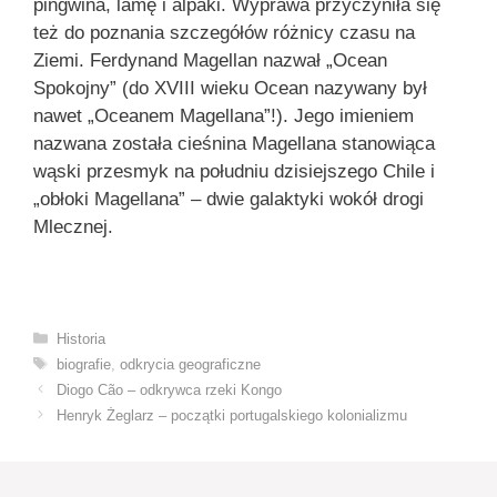
pingwina, lamę i alpaki. Wyprawa przyczyniła się
też do poznania szczegółów różnicy czasu na
Ziemi. Ferdynand Magellan nazwał „Ocean
Spokojny” (do XVIII wieku Ocean nazywany był
nawet „Oceanem Magellana”!). Jego imieniem
nazwana została cieśnina Magellana stanowiąca
wąski przesmyk na południu dzisiejszego Chile i
„obłoki Magellana” – dwie galaktyki wokół drogi
Mlecznej.
Kategorie
Historia
Tagi
biografie
,
odkrycia geograficzne
Diogo Cão – odkrywca rzeki Kongo
Henryk Żeglarz – początki portugalskiego kolonializmu