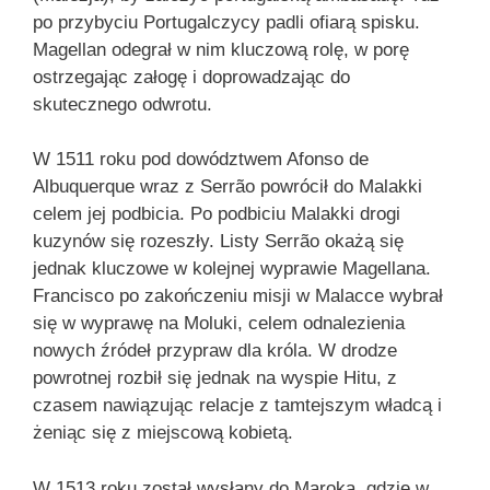
po przybyciu Portugalczycy padli ofiarą spisku.
Magellan odegrał w nim kluczową rolę, w porę
ostrzegając załogę i doprowadzając do
skutecznego odwrotu.
W 1511 roku pod dowództwem Afonso de
Albuquerque wraz z Serrão powrócił do Malakki
celem jej podbicia. Po podbiciu Malakki drogi
kuzynów się rozeszły. Listy Serrão okażą się
jednak kluczowe w kolejnej wyprawie Magellana.
Francisco po zakończeniu misji w Malacce wybrał
się w wyprawę na Moluki, celem odnalezienia
nowych źródeł przypraw dla króla. W drodze
powrotnej rozbił się jednak na wyspie Hitu, z
czasem nawiązując relacje z tamtejszym władcą i
żeniąc się z miejscową kobietą.
W 1513 roku został wysłany do Maroka, gdzie w