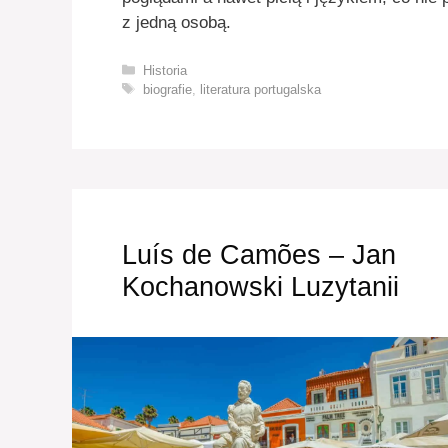
z jedną osobą.
Kategorie
Historia
Tagi
biografie
,
literatura portugalska
Luís de Camões – Jan
Kochanowski Luzytanii