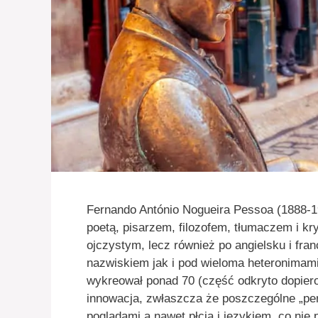
Fernando António Nogueira Pessoa (1888-1
poetą, pisarzem, filozofem, tłumaczem i kry
ojczystym, lecz również po angielsku i fr
nazwiskiem jak i pod wieloma heteronimami 
wykreował ponad 70 (część odkryto dopiero
innowacja, zwłaszcza że poszczególne „pers
poglądami a nawet płcią i językiem, co nie