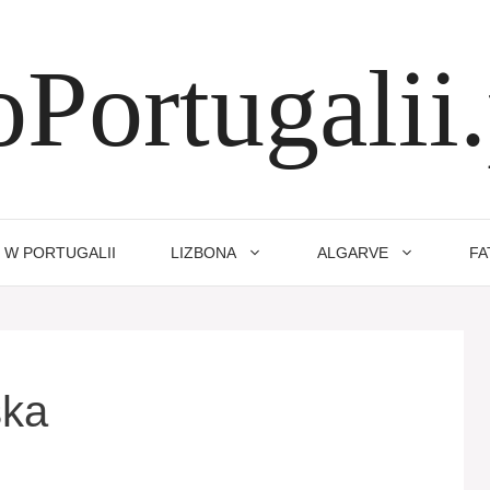
oPortugalii.
 W PORTUGALII
LIZBONA
ALGARVE
FA
ska