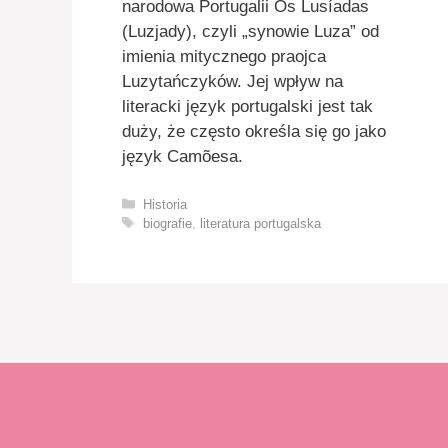
narodowa Portugalii Os Lusíadas
(Luzjady), czyli „synowie Luza” od
imienia mitycznego praojca
Luzytańczyków. Jej wpływ na
literacki język portugalski jest tak
duży, że często określa się go jako
język Camõesa.
Kategorie
Historia
Tagi
biografie
,
literatura portugalska