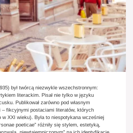
935) był twórcą niezwykle wszechstronnym:
tykiem literackim. Pisał nie tylko w języku
ancusku. Publikował zarówno pod własnym
– fikcyjnymi postaciami literatów, których
 w XXI wieku). Była to niespotykana wcześniej
onae poeticae” różniły się stylem, estetyką,
 pozwala „niewtajemniczonym” na ich identyfikację