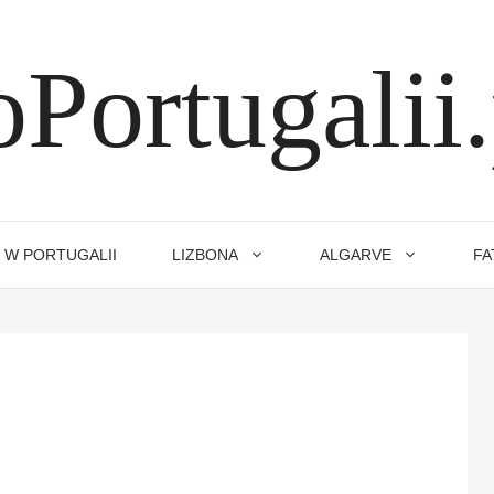
oPortugalii.
 W PORTUGALII
LIZBONA
ALGARVE
FA