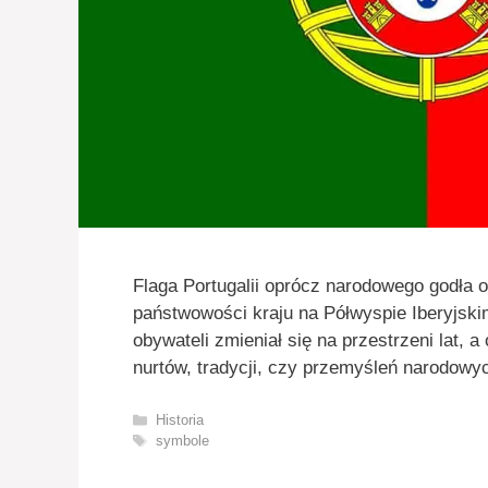
Flaga Portugalii oprócz narodowego godła
państwowości kraju na Półwyspie Iberyjsk
obywateli zmieniał się na przestrzeni lat, a
nurtów, tradycji, czy przemyśleń narodowyc
Kategorie
Historia
Tagi
symbole