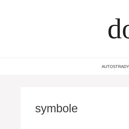
Przejdź
do
d
treści
AUTOSTRADY
symbole